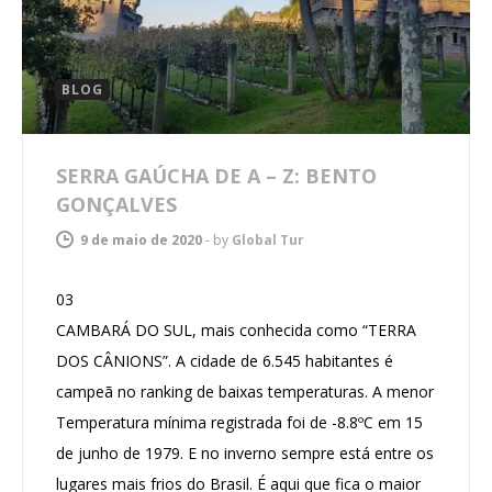
BLOG
SERRA GAÚCHA DE A – Z: BENTO
GONÇALVES
9 de maio de 2020
-
by
Global Tur
03
CAMBARÁ DO SUL, mais conhecida como “TERRA
DOS CÂNIONS”. A cidade de 6.545 habitantes é
campeã no ranking de baixas temperaturas. A menor
Temperatura mínima registrada foi de -8.8ºC em 15
de junho de 1979. E no inverno sempre está entre os
lugares mais frios do Brasil. É aqui que fica o maior