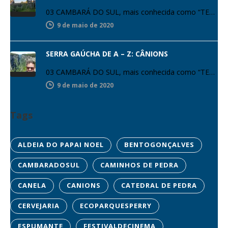
03 CAMBARÁ DO SUL, mais conhecida como “TERRA DOS CÂNIONS”. A cidade de 6.545 habitantes é campeã no ranking de…
9 de maio de 2020
SERRA GAÚCHA DE A – Z: CÂNIONS
03 CAMBARÁ DO SUL, mais conhecida como “TERRA DOS CÂNIONS”. A cidade de 6.545 habitantes é campeã no ranking de…
9 de maio de 2020
Tags
ALDEIA DO PAPAI NOEL
BENTOGONÇALVES
CAMBARADOSUL
CAMINHOS DE PEDRA
CANELA
CANIONS
CATEDRAL DE PEDRA
CERVEJARIA
ECOPARQUESPERRY
ESPUMANTE
FESTIVALDECINEMA