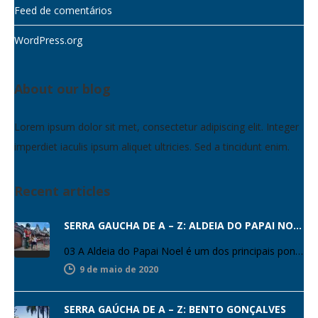
Feed de comentários
WordPress.org
About our blog
Lorem ipsum dolor sit met, consectetur adipiscing elit. Integer
imperdiet iaculis ipsum aliquet ultricies. Sed a tincidunt enim.
Recent articles
SERRA GAÚCHA DE A – Z: ALDEIA DO PAPAI NOEL
03 A Aldeia do Papai Noel é um dos principais pontos turísticos de Gramado. É o único parque natalino do…
9 de maio de 2020
SERRA GAÚCHA DE A – Z: BENTO GONÇALVES