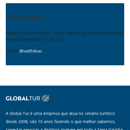
Latest tweets
Please install the oAuth Twitter Feed Plugin and follow the the
me documentation to set it up.
Follow
@swiftideas
.
A Global Tur é uma empresa que atua no cenário turístico
desde 2008, são 10 anos fazendo o que melhor sabemos,
conectar pessoas a destinos incríveis em toda a Serra Gaúcha.