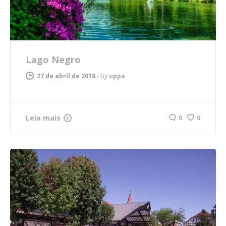
Lago Negro
27 de abril de 2018
-
by
uppa
Leia mais
0
0